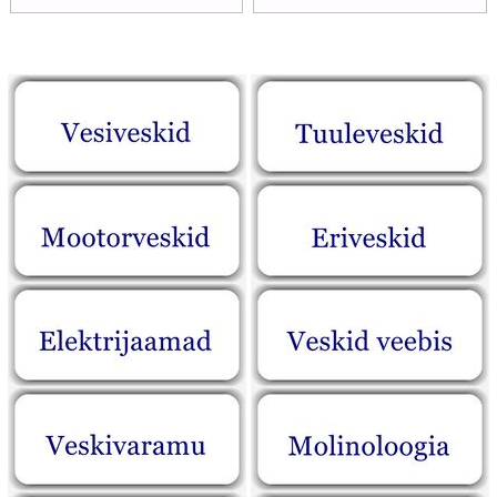
‎
‎
‎