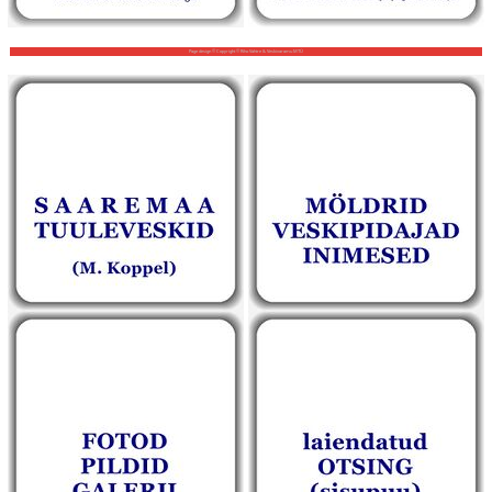
Page design © Copyright © Riho Vahtre & Veskivaramu MTÜ
‎
‎