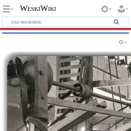
WeskiWiki
Eesti veskid