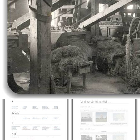
WESKIWIKI -
EESTI VESKID
olnuist & olevaist