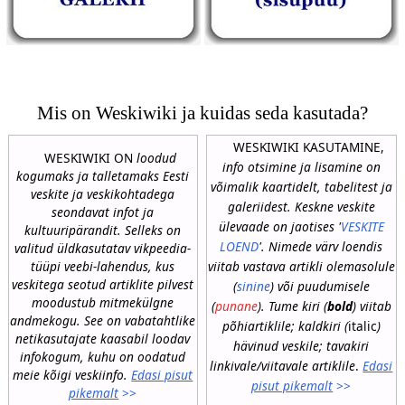
Mis on Weskiwiki ja kuidas seda kasutada?
WESKIWIKI KASUTAMINE,
WESKIWIKI ON
loodud
info otsimine ja lisamine on
kogumaks ja talletamaks Eesti
võimalik kaartidelt, tabelitest ja
veskite ja veskikohtadega
galeriidest. Keskne veskite
seondavat infot ja
ülevaade on jaotises '
VESKITE
kultuuripärandit. Selleks on
LOEND
'. Nimede värv loendis
valitud üldkasutatav vikpeedia-
tüüpi veebi-lahendus, kus
viitab vastava artikli olemasolule
veskitega seotud artiklite pilvest
(
sinine
) või puudumisele
moodustub mitmekülgne
(
punane
). Tume kiri (
bold
) viitab
andmekogu. See on vabatahtlike
põhiartiklile; kaldkiri (
italic
)
netikasutajate kaasabil loodav
hävinud veskile; tavakiri
infokogum, kuhu on oodatud
linkivale/viitavale artiklile
.
Edasi
meie kõigi veskiinfo.
Edasi pisut
pisut pikemalt
>>
pikemalt
>>