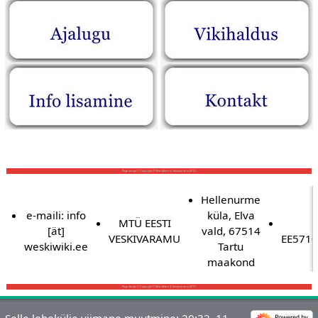
‎
‎
Page design © Copyright © Riho Vahtre & Veskivaramu MTÜ
Hellenurme
e-maili: info
küla, Elva
MTÜ EESTI
[ät]
vald, 67514
VESKIVARAMU
EE571
weskiwiki.ee
Tartu
maakond
Page design © Copyright © Riho Vahtre & Veskivaramu MTÜ