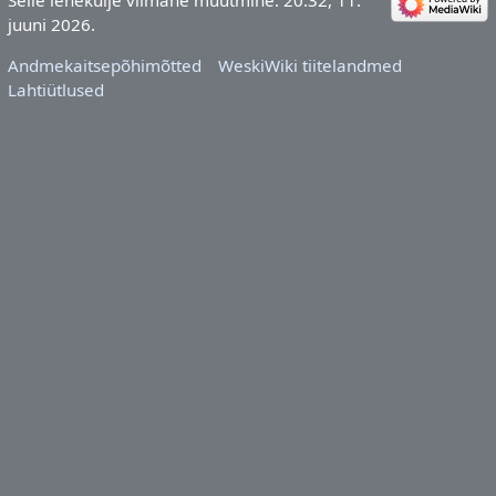
Selle lehekülje viimane muutmine: 20:32, 11.
juuni 2026.
Andmekaitsepõhimõtted
WeskiWiki tiitelandmed
Lahtiütlused